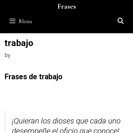
Skip
Frases
to
content
S
Menu
trabajo
by
Frases de trabajo
¡Quieran los dioses que cada uno
desempeñe el oficio que conoce!