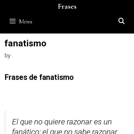
Skip
Frases
to
content
S
Menu
fanatismo
by
Frases de fanatismo
El que no quiere razonar es un
fanático; el que no sabe razonar